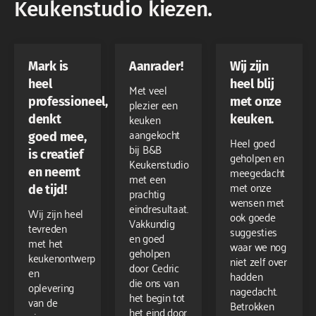
Keukenstudio kiezen.
Mark is
Aanrader!
Wij zijn
heel
heel blij
Met veel
professioneel,
met onze
plezier een
keuken
denkt
keuken.
aangekocht
goed mee,
Heel goed
bij B&B
is creatief
geholpen en
Keukenstudio
meegedacht
en neemt
met een
met onze
de tijd!
prachtig
wensen met
eindresultaat.
Wij zijn heel
ook goede
Vakkundig
tevreden
suggesties
en goed
met het
waar we nog
geholpen
keukenontwerp
niet zelf over
door Cedric
en
hadden
die ons van
oplevering
nagedacht.
het begin tot
van de
Betrokken
het eind door