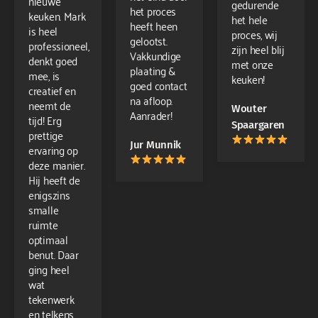
nieuwe
gedurende
het proces
keuken. Mark
het hele
heeft heen
is heel
proces, wij
gelootst.
professioneel,
zijn heel blij
Vakkundige
denkt goed
met onze
plaating &
mee, is
keuken!
goed contact
creatief en
na afloop.
neemt de
Wouter
Aanrader!
tijd! Erg
Spaargaren
prettige
Jur Munnik
ervaring op
deze manier.
Hij heeft de
enigszins
smalle
ruimte
optimaal
benut. Daar
ging heel
wat
tekenwerk
en telkens