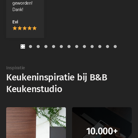
geworden!
Dank!
Evi
1
2
3
4
5
6
7
8
9
10
11
12
13
Inspiratie
Keukeninspiratie bij B&B
Keukenstudio
10.000+