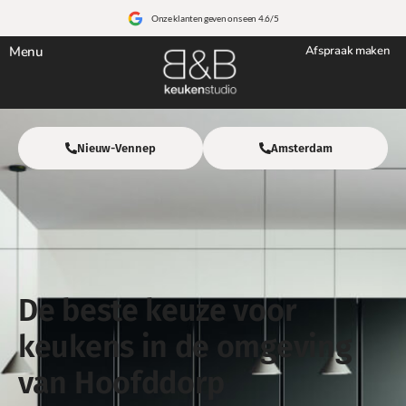
Onze klanten geven ons een 4.6/5
Menu
Afspraak maken
Nieuw-Vennep
Amsterdam
De beste keuze voor
keukens in de omgeving
van Hoofddorp