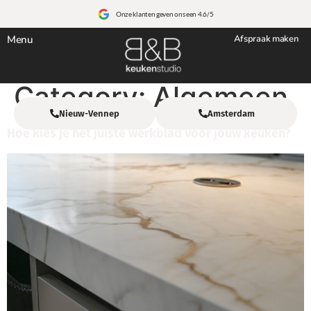
Onze klanten geven ons een 4.6/5
Menu
Afspraak maken
Category:
Algemeen
Nieuw-Vennep
Amsterdam
Hoe kies je het juiste werkblad voor jouw keuken?