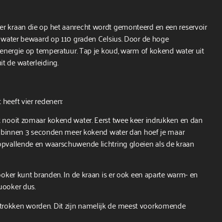
er kraan die op het aanrecht wordt gemonteerd en een reservoir
dt water bewaard op 110 graden Celsius. Door de hoge
e energie op temperatuur. Tap je koud, warm of kokend water uit
t de waterleiding.
heeft vier redenen:
t nooit zomaar kokend water. Eerst twee keer indrukken en dan
 je binnen 3 seconden meer kokend water dan hoef je maar
opvallende en waarschuwende lichtring gloeien als de kraan
ooker kunt branden. In de kraan is er ook een aparte warm- en
uooker dus.
trokken worden. Dit zijn namelijk de meest voorkomende