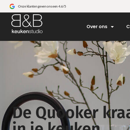
Onze klanten geven ons een 4.6/5
Over ons
C
De Quooker kra
in je keuken