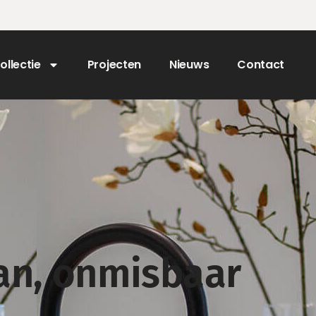
ollectie
Projecten
Nieuws
Contact
an, onmisbaar